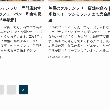
ルテンフリー専門店おす
芦屋のグルテンフリー店舗を巡る
｜カフェ・パン・和食を徹
米粉スイーツからランチまで完全
26年最新】
羅
ギーがあっても、名古屋で美味
「小麦アレルギーがあっても、おしゃれな
みたい」 そんな願いが、いま
フェでランチやスイーツを楽しみたい」 
すくなっています。2024年に
な願いを叶えてくれるのが、兵庫県芦屋市
口に本格和食のグルテンフリー
す。高級住宅地として知られる芦屋は、食
のり亭」がオープンし、手羽先
の意識が高い住民が多く、グルテンフリー
った名古屋名物までグル...
門店が続々とオープンしています。米粉...
日
2025年11月29日
1
2
3