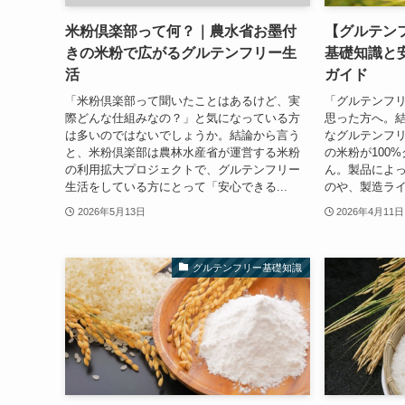
米粉倶楽部って何？｜農水省お墨付
【グルテン
きの米粉で広がるグルテンフリー生
基礎知識と
活
ガイド
「米粉倶楽部って聞いたことはあるけど、実
「グルテンフリ
際どんな仕組みなの？」と気になっている方
思った方へ。
は多いのではないでしょうか。結論から言う
なグルテンフ
と、米粉倶楽部は農林水産省が運営する米粉
の米粉が100
の利用拡大プロジェクトで、グルテンフリー
ん。製品によ
生活をしている方にとって「安心できる...
のや、製造ライ
2026年5月13日
2026年4月11日
グルテンフリー基礎知識