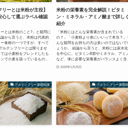
フリーとは米粉が主役】
米粉の栄養素を完全解説！ビタミ
安心して選ぶラベル確認
ン・ミネラル・アミノ酸まで詳し
紹介
ーとは米粉のこと?」と疑問に
「米粉にはどんな栄養素が含まれている
結論から言うと、米粉は代表的
の？」「小麦粉より体にいいって本当？」
リー食材の一つですが、すべて
んな疑問をお持ちの方は多いのではないで
%グルテンフリーとは限りませ
ょうか。 結論から言うと、米粉には炭水
っては小麦粉をブレンドしたも
を中心に、ビタミンB群やミネラル、アミ
ンで小麦を扱っているもの...
など、体に必要な栄養素がバランスよく含..
2026年1月25日
グルテンフリー基礎知識
グルテンフリー基礎