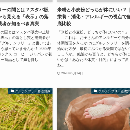
リーの闇とは？スタバ販
米粉と小麦粉どっちが体にいい？
から見える「表示」の落
栄養・消化・アレルギーの視点で
費者が知るべき真実
底比較
ーの闘とは？スタバ販売中止騒
「米粉と小麦粉、どっちが体にいいの？」
「表示」の落とし穴と消費者が
――これは、お子さんのアレルギーや自分
「グルテンフリー」と書いてあ
体調管理をきっかけにグルテンフリーを調
う思っていませんか？ 2025年
始めた方が、最初にぶつかる疑問ではない
バックス コーヒー ジャパンが初
しょうか。 結論から言うと、どちらが体
ー商品として満を持し...
いかは「あなたの体質・目的」によって変
わ...
2026年5月14日
グルテンフリー基礎知識
グルテンフリー基礎