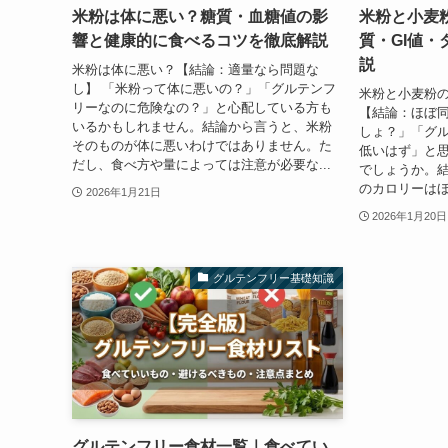
米粉は体に悪い？糖質・血糖値の影
米粉と小麦
響と健康的に食べるコツを徹底解説
質・GI値
説
米粉は体に悪い？【結論：適量なら問題な
し】 「米粉って体に悪いの？」「グルテンフ
米粉と小麦粉
リーなのに危険なの？」と心配している方も
【結論：ほぼ同
いるかもしれません。結論から言うと、米粉
しょ？」「グ
そのものが体に悪いわけではありません。た
低いはず」と
だし、食べ方や量によっては注意が必要な...
でしょうか。
のカロリーはほ
2026年1月21日
2026年1月20日
グルテンフリー基礎知識
グルテンフリー食材一覧｜食べてい