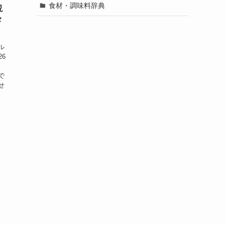
食材・調味料辞典
説
メ
ル
6
る
で
せ