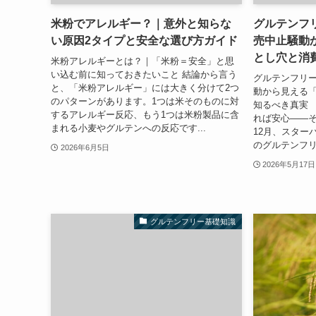
米粉でアレルギー？｜意外と知らな
グルテンフ
い原因2タイプと安全な選び方ガイド
売中止騒動
とし穴と消
米粉アレルギーとは？｜「米粉＝安全」と思
い込む前に知っておきたいこと 結論から言う
グルテンフリ
と、「米粉アレルギー」には大きく分けて2つ
動から見える
のパターンがあります。1つは米そのものに対
知るべき真実 
するアレルギー反応、もう1つは米粉製品に含
れば安心——そ
まれる小麦やグルテンへの反応です...
12月、スター
のグルテンフリ
2026年6月5日
2026年5月17日
グルテンフリー基礎知識