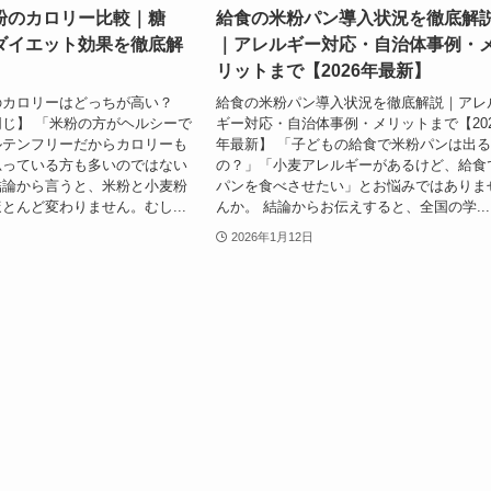
粉のカロリー比較｜糖
給食の米粉パン導入状況を徹底解
・ダイエット効果を徹底解
｜アレルギー対応・自治体事例・
リットまで【2026年最新】
のカロリーはどっちが高い？
給食の米粉パン導入状況を徹底解説｜アレ
じ】 「米粉の方がヘルシーで
ギー対応・自治体事例・メリットまで【202
ルテンフリーだからカロリーも
年最新】 「子どもの給食で米粉パンは出
思っている方も多いのではない
の？」「小麦アレルギーがあるけど、給食
結論から言うと、米粉と小麦粉
パンを食べさせたい」とお悩みではありま
とんど変わりません。むし...
んか。 結論からお伝えすると、全国の学...
2026年1月12日